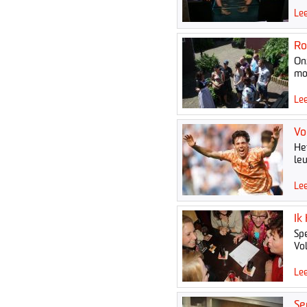
Lee
Ro
On
mo
Lee
Vo
Het
le
Lee
Ik
Spe
Vo
Lee
Se