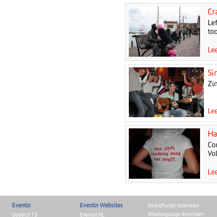
Cr
Le
to
Lee
Si
Zi
Lee
Ha
Co
Vo
Lee
Eventin
Eventin Websites
Bedrijfsuitje Volendam
Afdelingsuitje Volendam
Doolhof 73
Eventin.NL