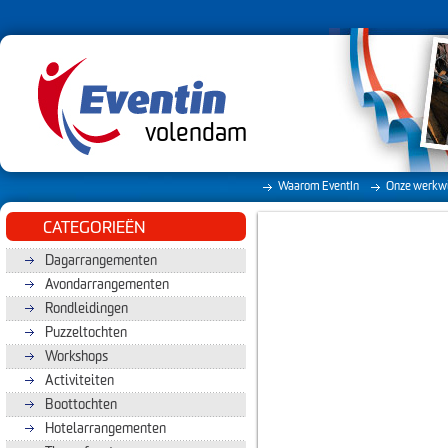
volendam
Waarom EventIn
Onze werkwi
CATEGORIEËN
Dagarrangementen
Avondarrangementen
Rondleidingen
Puzzeltochten
Workshops
Activiteiten
Boottochten
Hotelarrangementen