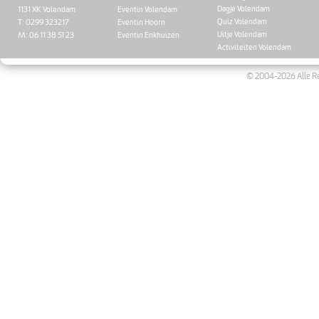
Dagje Volendam
1131 XK Volendam
Eventin Volendam
Quiz Volendam
T: 0299 323217
Eventin Hoorn
Uitje Volendam
M: 06 11 38 51 23
Eventin Enkhuizen
Activiteiten Volendam
© 2004-2026 Alle Re