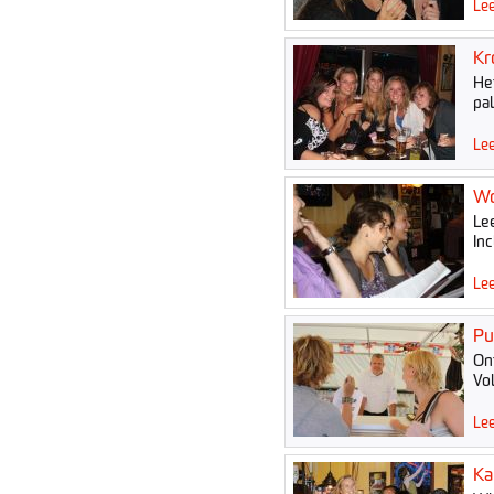
Lee
Kr
He
pa
Lee
Wo
Le
Inc
Lee
Pu
On
Vo
Lee
Ka