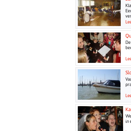
Kl
Een
ve
Lee
Qu
De
be
Lee
Sl
Vaa
pr
Lee
Ka
We
in 