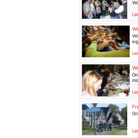
Wo
Lee
Wo
Wo
eig
Lee
Wo
On
mo
Lee
Fr
On
Lee