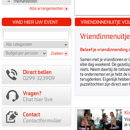
Themafeesten
Alle arrangementen
VIND HIER UW EVENT
VRIENDINNENUITJE V
Vriendinnenuitj
Beleef je vriendinnending
Zoeken
Samen met je vriendinnen er l
elke dag weekend. De gezellige
niets. Neem daarbij de talloze
Direct bellen
te ondernemen en je hebt de i
0299 323909
terugdenken. Eigenlijk hebben
puzzeltochten zijn direct aan
Vragen?
Chat hier live
Ki
Contact
Vi
Contactformulier
je 