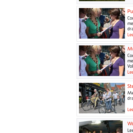
Pu
Co
me
dra
Lee
Mu
Co
me
Vo
Lee
St
Me
dra
Lee
Wo
Le