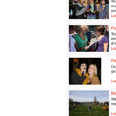
Wi
vri
po
Lee
Pu
Te
ee
dra
Lee
Pa
Ge
ge
Lee
Bo
We
met
Lee