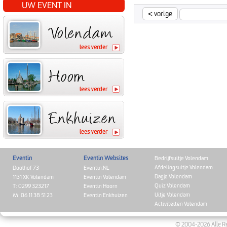
UW EVENT IN
<
vorige
Eventin
Eventin Websites
Bedrijfsuitje Volendam
Afdelingsuitje Volendam
Doolhof 73
Eventin.NL
Dagje Volendam
1131 XK Volendam
Eventin Volendam
Quiz Volendam
T: 0299 323217
Eventin Hoorn
Uitje Volendam
M: 06 11 38 51 23
Eventin Enkhuizen
Activiteiten Volendam
© 2004-2026 Alle Re