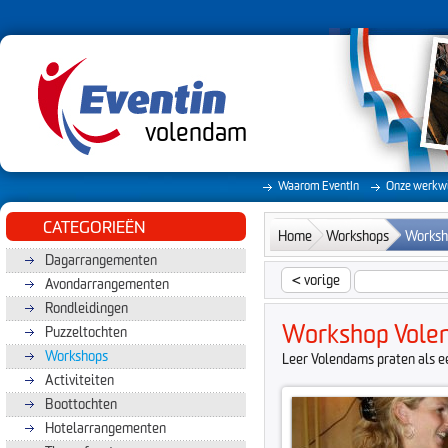
volendam
Waarom EventIn
Onze werkwi
CATEGORIEËN
Home
Workshops
Worksh
Dagarrangementen
<
vorige
Avondarrangementen
Rondleidingen
Workshop Vole
Puzzeltochten
Workshops
Leer Volendams praten als e
Activiteiten
Boottochten
Hotelarrangementen