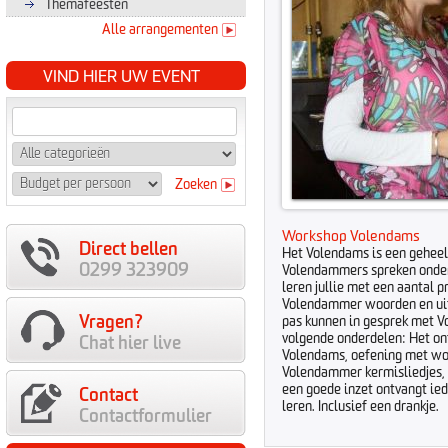
Themafeesten
Alle arrangementen
VIND HIER UW EVENT
Zoeken
Workshop Volendams
Direct bellen
Het Volendams is een geheel
0299 323909
Volendammers spreken onderl
leren jullie met een aantal p
Volendammer woorden en uit
Vragen?
pas kunnen in gesprek met V
volgende onderdelen: Het ont
Chat hier live
Volendams, oefening met wo
Volendammer kermisliedjes, e
een goede inzet ontvangt ie
Contact
leren. Inclusief een drankje.
Contactformulier