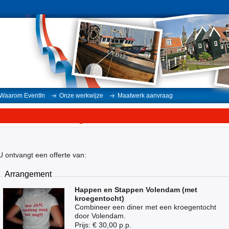
Waarom EventIn
Onze werkwijze
Maatwerk aanvraag
fferte aanvraag
U ontvangt een offerte van:
Arrangement
Happen en Stappen Volendam (met
kroegentocht)
Combineer een diner met een kroegentocht
door Volendam.
Prijs:
€ 30,00
p.p.