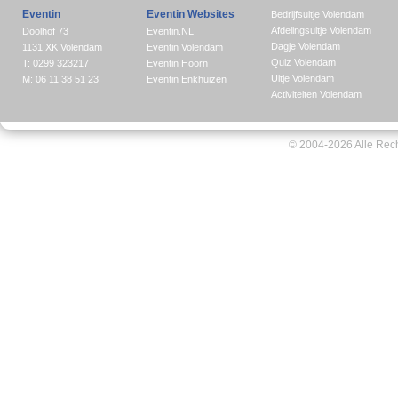
Eventin
Eventin Websites
Bedrijfsuitje Volendam
Afdelingsuitje Volendam
Doolhof 73
Eventin.NL
Dagje Volendam
1131 XK Volendam
Eventin Volendam
Quiz Volendam
T: 0299 323217
Eventin Hoorn
Uitje Volendam
M: 06 11 38 51 23
Eventin Enkhuizen
Activiteiten Volendam
© 2004-2026 Alle Rec