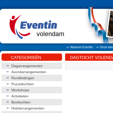
volendam
Waarom EventIn
Onze wer
CATEGORIEËN
DAGTOCHT VOLEND
Dagarrangementen
Avondarrangementen
Rondleidingen
Puzzeltochten
Workshops
Activiteiten
Boottochten
Hotelarrangementen