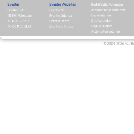
Eventin
Eventin Websites
Bedrijfsuitje Volendam
Afdelingsuitje Volendam
Doolhof 73
Eventin.NL
Dagje Volendam
1131 XK Volendam
Eventin Volendam
Quiz Volendam
T: 0299 323217
Eventin Hoorn
Uitje Volendam
M: 06 11 38 51 23
Eventin Enkhuizen
Activiteiten Volendam
© 2004-2026 Alle Re