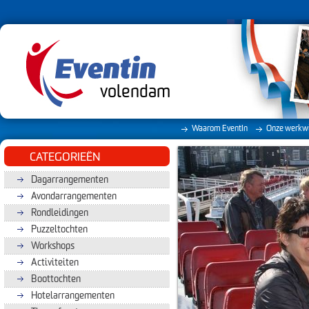
volendam
Waarom EventIn
Onze werkwi
CATEGORIEËN
Dagarrangementen
Avondarrangementen
Rondleidingen
Puzzeltochten
Workshops
Activiteiten
Boottochten
Hotelarrangementen