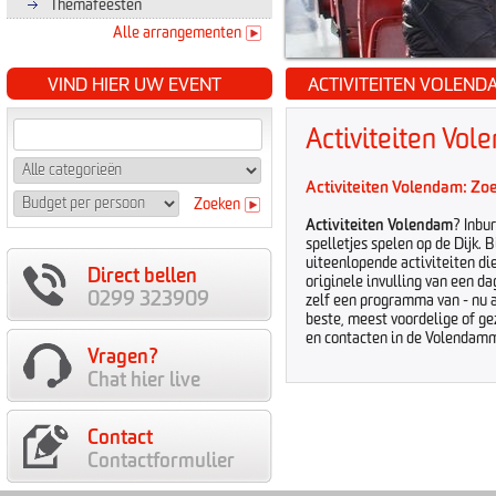
Themafeesten
Alle arrangementen
VIND HIER UW EVENT
ACTIVITEITEN VOLEN
Activiteiten Vo
Activiteiten Volendam
: Zo
Zoeken
Activiteiten Volendam
? Inbu
spelletjes spelen op de Dijk. 
uiteenlopende activiteiten di
Direct bellen
originele invulling van een d
0299 323909
zelf een programma van - nu 
beste, meest voordelige of ge
en contacten in de Volendamme
Vragen?
Chat hier live
Contact
Contactformulier