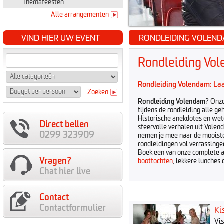
Themafeesten
Alle arrangementen
VIND HIER UW EVENT
RONDLEIDING VOLEN
Rondleiding Vo
Rondleiding Volendam
: La
Zoeken
Rondleiding Volendam
? Onze
tijdens de rondleiding alle 
Historische anekdotes en w
Direct bellen
sfeervolle verhalen uit Volen
0299 323909
nemen je mee naar de mooiste
rondleidingen vol verrassing
Boek een van onze complete 
Vragen?
boottochten
, lekkere lunches 
Chat hier live
Contact
Contactformulier
Ki
Vi