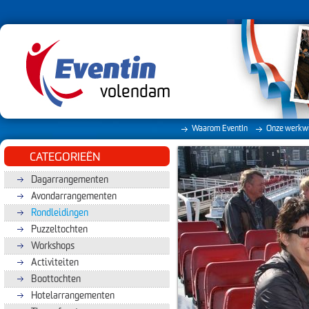
volendam
Waarom EventIn
Onze werkwi
CATEGORIEËN
Dagarrangementen
Avondarrangementen
Rondleidingen
Puzzeltochten
Workshops
Activiteiten
Boottochten
Hotelarrangementen