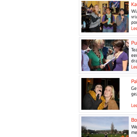
Ka
Wi
vri
po
Lee
Pu
Te
ee
dra
Lee
Pa
Ge
ge
Lee
Bo
We
met