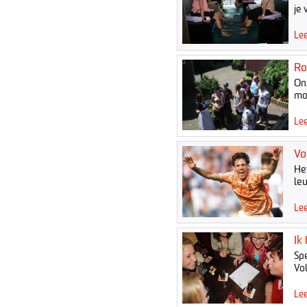
je 
Lee
Ro
On
mo
Lee
Vo
Het
le
Lee
Ik
Spe
Vo
Lee