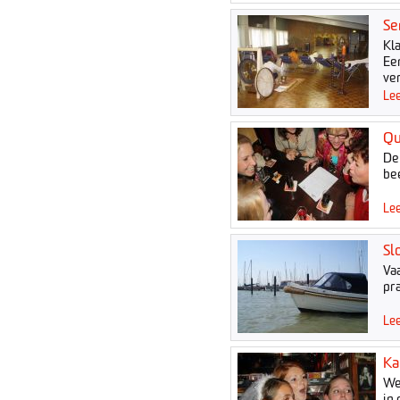
Se
Kl
Een
ve
Lee
Qu
De
be
Lee
Sl
Vaa
pr
Lee
Ka
We
in 