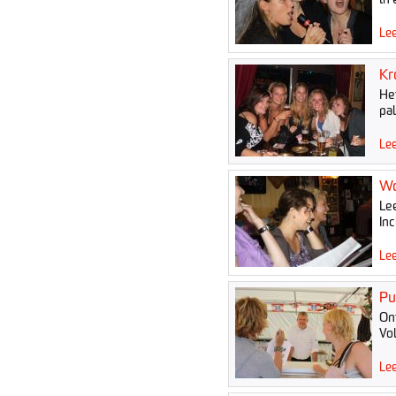
Lee
Kr
He
pa
Lee
Wo
Le
Inc
Lee
Pu
On
Vo
Lee