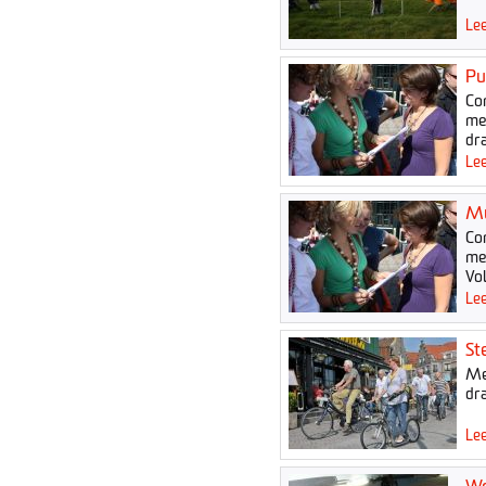
Lee
Pu
Co
me
dra
Lee
Mu
Co
me
Vo
Lee
St
Me
dra
Lee