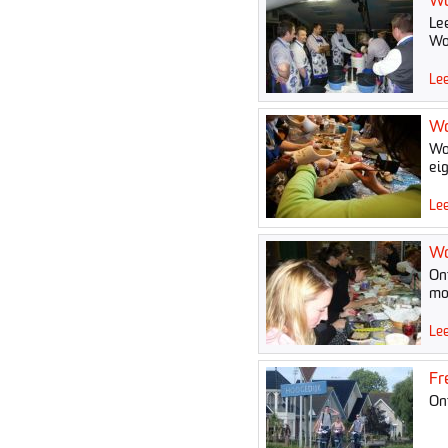
Wo
Le
Wo
Lee
Wo
Wo
eig
Lee
Wo
On
mo
Lee
Fr
On