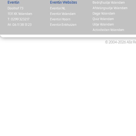
Eventin
Eventin Websites
Bedrijfsuitje Volendam
Afdelingsuitje Volendam
Doolhof 73
Eventin.NL
Dagje Volendam
1131 XK Volendam
Eventin Volendam
Quiz Volendam
T: 0299 323217
Eventin Hoorn
Uitje Volendam
M: 06 11 38 51 23
Eventin Enkhuizen
Activiteiten Volendam
© 2004-2026 Alle Re