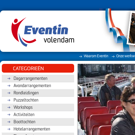
volendam
Waarom EventIn
Onze werkwi
CATEGORIEËN
Dagarrangementen
Avondarrangementen
Rondleidingen
Puzzeltochten
Workshops
Activiteiten
Boottochten
Hotelarrangementen