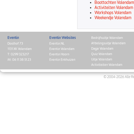
Boottochten Volendam
Activiteiten Volendam
Workshops Volendam
Weekendje Volendam
Eventin
Eventin Websites
Bedrijfsuitje Volendam
Afdelingsuitje Volendam
Doolhof 73
Eventin.NL
Dagje Volendam
1131 XK Volendam
Eventin Volendam
Quiz Volendam
T: 0299 323217
Eventin Hoorn
Uitje Volendam
M: 06 11 38 51 23
Eventin Enkhuizen
Activiteiten Volendam
© 2004-2026 Alle Re