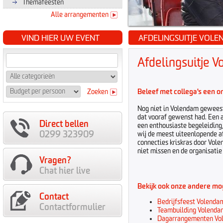
Themafeesten
Alle arrangementen
VIND HIER UW EVENT
AFDELINGSUITJE VOL
Afdelingsuitje 
Beleef met collega's een on
Zoeken
Nog niet in Volendam geweest
dat vooraf gewenst had. Een 
Direct bellen
een enthousiaste begeleiding,
0299 323909
wij de meest uiteenlopende a
connecties kriskras door Vole
niet missen en de organisatie 
Vragen?
Chat hier live
Bekijk ook onze andere mo
Contact
Bedrijfsfeest Volenda
Contactformulier
Teambuilding Volenda
Dagarrangementen Vo