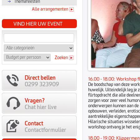
Themafeesten
Alle arrangementen
VIND HIER UW EVENT
Zoeken
Direct bellen
16.00 - 18.00: Workshop f
0299 323909
De boodschap van deze worksh
huwelijk. Uiteindelijk leg je z
flirtopdracht die alle deeln
Vragen?
zorgen voor zeer veel humorv
onderwerpen kunnen aan de 
Chat hier live
opbouwen, verleiden, erotisch
aantrekkelijke eigenschappe
Hilarische situaties wissele
Contact
workshop ontvang je het enig
Contactformulier
18.00 - 19.00: Klipperme