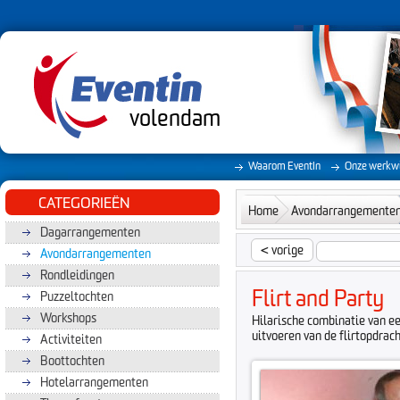
volendam
Waarom EventIn
Onze werkwi
CATEGORIEËN
Home
Avondarrangemente
Dagarrangementen
<
vorige
Avondarrangementen
Rondleidingen
Flirt and Party
Puzzeltochten
Workshops
Hilarische combinatie van ee
uitvoeren van de flirtopdrac
Activiteiten
Boottochten
Hotelarrangementen