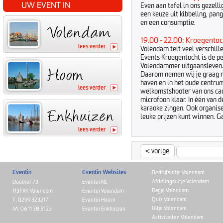
UW EVENT IN
Even aan tafel in ons gezelli
een keuze uit kibbeling, pang
en een consumptie.
19.00 - 22.00: Kroegento
Volendam telt veel verschil
Events Kroegentocht is de p
Volendammer uitgaansleven. W
Daarom nemen wij je graag m
haven en in het oude centrum. 
welkomstshooter van ons cad
microfoon klaar. In één van d
karaoke zingen. Ook organise
leuke prijzen kunt winnen. G
<
vorige
Eventin
Eventin Websites
Bedrijfsuitje Volendam
Afdelingsuitje Volendam
Doolhof 73
Eventin.NL
Dagje Volendam
1131 XK Volendam
Eventin Volendam
Quiz Volendam
T: 0299 323217
Eventin Hoorn
Uitje Volendam
M: 06 11 38 51 23
Eventin Enkhuizen
Activiteiten Volendam