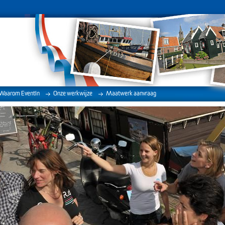
Waarom EventIn
Onze werkwijze
Maatwerk aanvraag