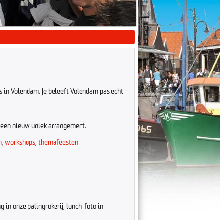
es in Volendam. Je beleeft Volendam pas echt
t een nieuw uniek arrangement.
n
,
workshops
,
themafeesten
n onze palingrokerij, lunch, foto in