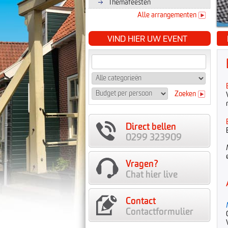
Themafeesten
Alle arrangementen
VIND HIER UW EVENT
Zoeken
Direct bellen
0299 323909
Vragen?
Chat hier live
Contact
Contactformulier