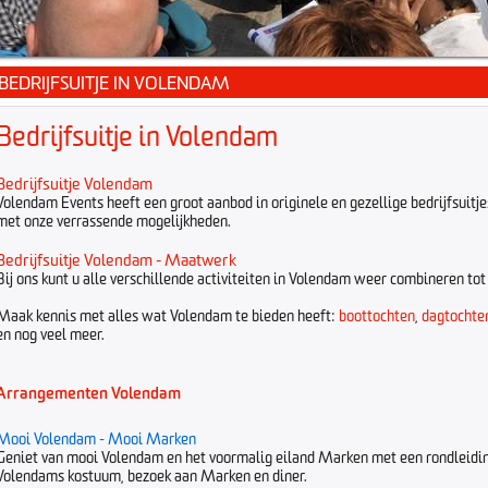
BEDRIJFSUITJE IN VOLENDAM
Bedrijfsuitje in Volendam
Bedrijfsuitje Volendam
Volendam Events heeft een groot aanbod in originele en gezellige bedrijfsuitj
met onze verrassende mogelijkheden.
Bedrijfsuitje Volendam - Maatwerk
Bij ons kunt u alle verschillende activiteiten in Volendam weer combineren to
Maak kennis met alles wat Volendam te bieden heeft:
boottochten
,
dagtochte
en nog veel meer.
Arrangementen Volendam
Mooi Volendam - Mooi Marken
Geniet van mooi Volendam en het voormalig eiland Marken met een rondleiding i
Volendams kostuum, bezoek aan Marken en diner.