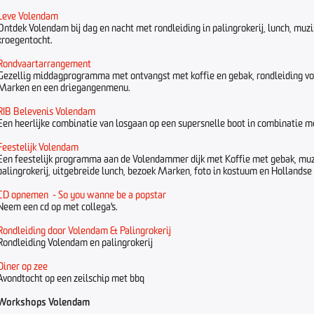
Leve Volendam
Ontdek Volendam bij dag en nacht met rondleiding in palingrokerij, lunch, muzik
kroegentocht.
Rondvaartarrangement
Gezellig middagprogramma met ontvangst met koffie en gebak, rondleiding vo
Marken en een driegangenmenu.
RIB Belevenis Volendam
Een heerlijke combinatie van losgaan op een supersnelle boot in combinatie 
Feestelijk Volendam
Een feestelijk programma aan de Volendammer dijk met Koffie met gebak, muzi
palingrokerij, uitgebreide lunch, bezoek Marken, foto in kostuum en Hollands
CD opnemen - So you wanne be a popstar
Neem een cd op met collega's.
Rondleiding door Volendam & Palingrokerij
Rondleiding Volendam en palingrokerij
Diner op zee
Avondtocht op een zeilschip met bbq
Workshops Volendam