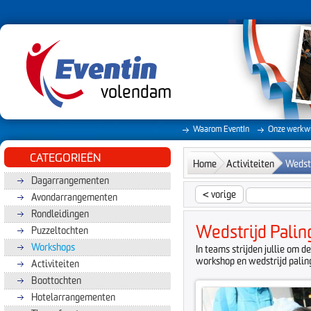
volendam
Waarom EventIn
Onze werkwi
CATEGORIEËN
Home
Activiteiten
Wedstr
Dagarrangementen
<
vorige
Avondarrangementen
Rondleidingen
Wedstrijd Pali
Puzzeltochten
Workshops
In teams strijden jullie om 
workshop en wedstrijd paling
Activiteiten
Boottochten
Hotelarrangementen