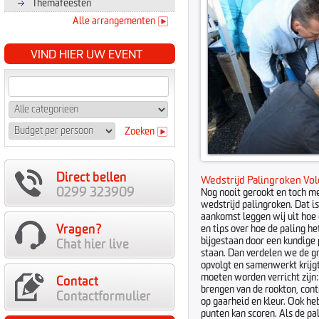
Themafeesten
Alle arrangementen
VIND HIER UW EVENT
Zoeken
Direct bellen
Wedstrijd Palingroken Vo
0299 323909
Nog nooit gerookt en toch m
wedstrijd palingroken. Dat i
aankomst leggen wij uit hoe d
Vragen?
en tips over hoe de paling h
bijgestaan door een kundige p
Chat hier live
staan. Dan verdelen we de gr
opvolgt en samenwerkt krijg
moeten worden verricht zijn:
Contact
brengen van de rookton, cont
Contactformulier
op gaarheid en kleur. Ook he
punten kan scoren. Als de pal