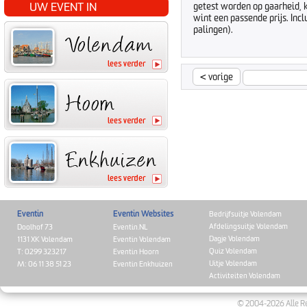
UW EVENT IN
getest worden op gaarheid, 
wint een passende prijs. Incl
palingen).
<
vorige
Eventin
Eventin Websites
Bedrijfsuitje Volendam
Afdelingsuitje Volendam
Doolhof 73
Eventin.NL
Dagje Volendam
1131 XK Volendam
Eventin Volendam
Quiz Volendam
T: 0299 323217
Eventin Hoorn
Uitje Volendam
M: 06 11 38 51 23
Eventin Enkhuizen
Activiteiten Volendam
© 2004-2026 Alle Re