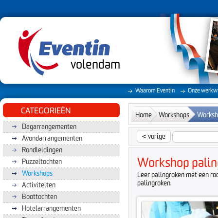
volendam
Waarom EventIn
Onze werkwi
CATEGORIEËN
Home
Workshops
Worksh
Dagarrangementen
<
vorige
Avondarrangementen
Rondleidingen
Workshop palin
Puzzeltochten
Workshops
Leer palingroken met een ro
palingroken.
Activiteiten
Boottochten
Hotelarrangementen