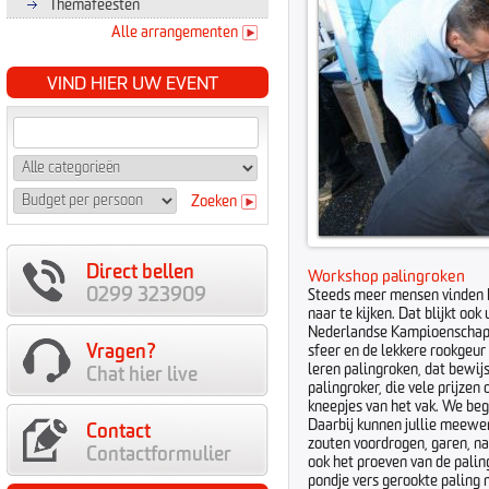
Themafeesten
Alle arrangementen
VIND HIER UW EVENT
Zoeken
Direct bellen
Workshop palingroken
0299 323909
Steeds meer mensen vinden he
naar te kijken. Dat blijkt ook
Nederlandse Kampioenschapp
Vragen?
sfeer en de lekkere rookgeur
leren palingroken, dat bewij
Chat hier live
palingroker, die vele prijzen 
kneepjes van het vak. We be
Daarbij kunnen jullie meewer
Contact
zouten voordrogen, garen, na
Contactformulier
ook het proeven van de paling
pondje vers gerookte paling 