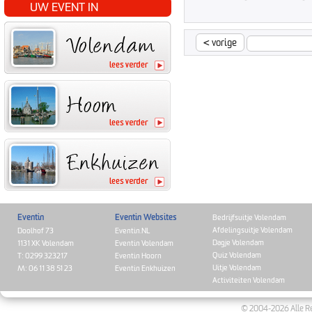
UW EVENT IN
<
vorige
Eventin
Eventin Websites
Bedrijfsuitje Volendam
Afdelingsuitje Volendam
Doolhof 73
Eventin.NL
Dagje Volendam
1131 XK Volendam
Eventin Volendam
Quiz Volendam
T: 0299 323217
Eventin Hoorn
Uitje Volendam
M: 06 11 38 51 23
Eventin Enkhuizen
Activiteiten Volendam
© 2004-2026 Alle Re