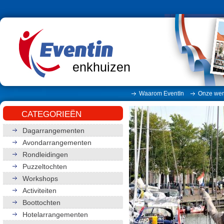
enkhuizen
Waarom EventIn
Onze wer
CATEGORIEËN
Dagarrangementen
Avondarrangementen
Rondleidingen
Puzzeltochten
Workshops
Activiteiten
Boottochten
Hotelarrangementen