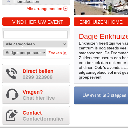
Themafeesten
Alle arrangementen
VIND HIER UW EVENT
ENKHUIZEN HOME
Dagje Enkhuiz
Enkhuizen heeft zijn welv
centrum is nog steeds veel
Zoeken
stadspoorten 'De Drommedar
Zuiderzeemuseum een beeld
een bezoek dan ook meer da
of diner. Ook 's avonds sla
Direct bellen
uitgaansgebied vol met gez
0299 323909
groepsevent.
Vragen?
Chat hier live
Contact
Contactformulier