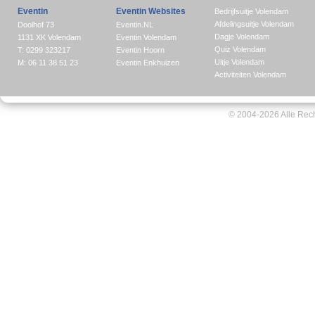
Eventin
Eventin Websites
Bedrijfsuitje Volendam
Afdelingsuitje Volendam
Doolhof 73
Eventin.NL
Dagje Volendam
1131 XK Volendam
Eventin Volendam
Quiz Volendam
T: 0299 323217
Eventin Hoorn
Uitje Volendam
M: 06 11 38 51 23
Eventin Enkhuizen
Activiteiten Volendam
© 2004-2026 Alle Rec