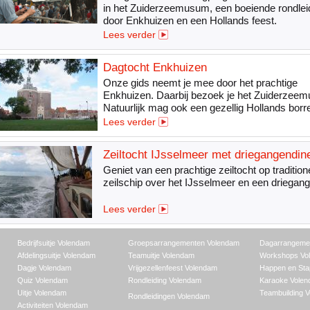
in het Zuiderzeemusum, een boeiende rondlei
door Enkhuizen en een Hollands feest.
Lees verder
Dagtocht Enkhuizen
Onze gids neemt je mee door het prachtige
Enkhuizen. Daarbij bezoek je het Zuiderzee
Natuurlijk mag ook een gezellig Hollands borre
met karaoke..
Lees verder
Zeiltocht IJsselmeer met driegangendin
Geniet van een prachtige zeiltocht op tradition
zeilschip over het IJsselmeer en een driegang
Lees verder
Bedrijfsuitje Volendam
Groepsarrangementen Volendam
Dagarrangeme
Afdelingsuitje Volendam
Teamuitje Volendam
Workshops Vo
Dagje Volendam
Vrijgezellenfeest Volendam
Happen en Sta
Quiz Volendam
Rondleiding Volendam
Karaoke Vole
Uitje Volendam
Teambuilding 
Rondleidingen Volendam
Activiteiten Volendam