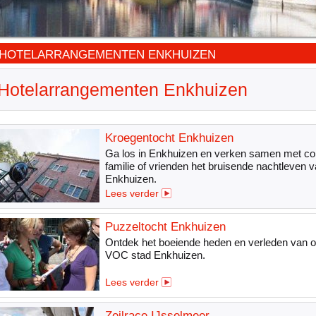
HOTELARRANGEMENTEN ENKHUIZEN
Hotelarrangementen Enkhuizen
Kroegentocht Enkhuizen
Ga los in Enkhuizen en verken samen met col
familie of vrienden het bruisende nachtleven 
Enkhuizen.
Lees verder
Puzzeltocht Enkhuizen
Ontdek het boeiende heden en verleden van 
VOC stad Enkhuizen.
Lees verder
Zeilrace IJsselmeer