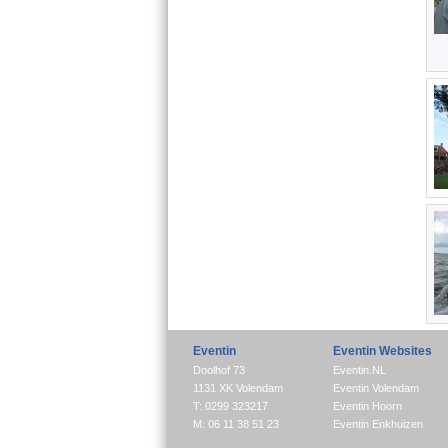
Eventin
Eventin Websites
Doolhof 73
Eventin.NL
1131 XK Volendam
Eventin Volendam
T: 0299 323217
Eventin Hoorn
M: 06 11 38 51 23
Eventin Enkhuizen