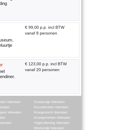
ding
€ 99,00 p.p. incl BTW
vanaf 8 personen
museum.
luurtje
€ 123,00 p.p. incl BTW
er
vanaf 20 personen
eel
endiner.
nten Volendam
Groepsuitje Volendam
lendam
Puzzeltochten Volendam
ppen Volendam
Kroegentocht Volendam
ndam
Arrangementen Volendam
Volendam
Vrijgezellendag Volendam
Weekendje Volendam