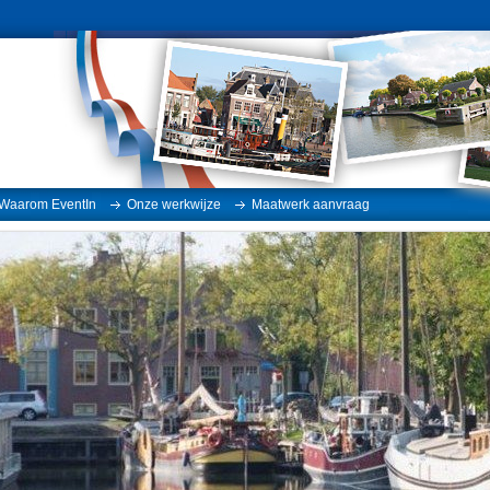
Waarom EventIn
Onze werkwijze
Maatwerk aanvraag