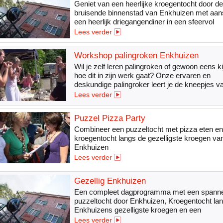
Geniet van een heerlijke kroegentocht door de
bruisende binnenstad van Enkhuizen met aans
een heerlijk driegangendiner in een sfeervol
restaurant aan de..
Lees verder
Workshop palingroken Enkhuizen
Wil je zelf leren palingroken of gewoon eens k
hoe dit in zijn werk gaat? Onze ervaren en
deskundige palingroker leert je de kneepjes v
vak.
Lees verder
Puzzel Pizza Party
Combineer een puzzeltocht met pizza eten e
kroegentocht langs de gezelligste kroegen va
Enkhuizen
Lees verder
Gezellig Enkhuizen
Een compleet dagprogramma met een spann
puzzeltocht door Enkhuizen, Kroegentocht la
Enkhuizens gezelligste kroegen en een
driegangendiner.
Lees verder