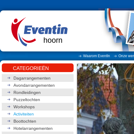
hoorn
Waarom EventIn
Onze wer
CATEGORIEËN
Dagarrangementen
Avondarrangementen
Rondleidingen
Puzzeltochten
Workshops
Activiteiten
Boottochten
Hotelarrangementen