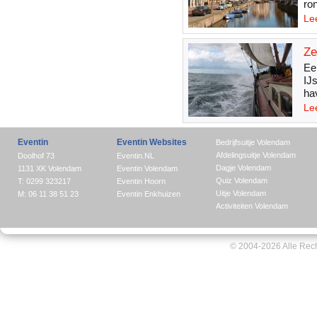
ro
Le
Ze
Ee
IJ
ha
Le
Eventin
Eventin Websites
Bedrijfsuitje Volendam
Afdelingsuitje Volendam
Doolhof 73
Eventin.NL
Dagje Volendam
1131 XK Volendam
Eventin Volendam
Quiz Volendam
T: 0299 323217
Eventin Hoorn
Uitje Volendam
M: 06 11 38 51 23
Eventin Enkhuizen
Activiteiten Volendam
© 2004-2026 Alle Rec