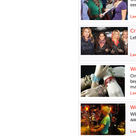
ee
Le
Cr
Lef
Le
Wo
On
be
ma
Le
Wo
Wi
aa
Le