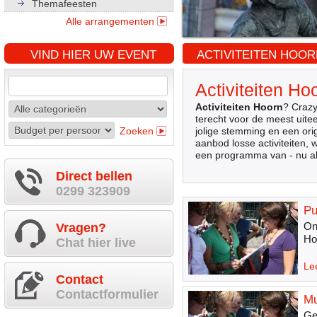
Themafeesten
Alle arrangementen
VIND HIER UW EVENT
ACTIVITEITEN HOOR
Activiteiten Ho
Activiteiten Hoorn
? Crazy
terecht voor de meest uitee
Zoeken
jolige stemming en een ori
aanbod losse activiteiten,
een programma van - nu a
Direct bellen
0299 323909
Pu
On
Vragen?
Ho
Chat hier live
Le
Contact
Contactformulier
Mu
Ge