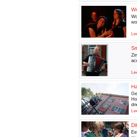
Wo
Wo
wo
Le
Sm
Zi
ac
Le
Ha
Ge
Ho
dr
Le
Di
Ee