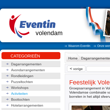
volendam
Waarom EventIn
Onze wer
CATEGORIEËN
Home
Dagarrangemente
Dagarrangementen
<
vorige
Avondarrangementen
Rondleidingen
Feestelijk Vo
Puzzeltochten
Workshops
Groepsarrangement in Vol
Volendamse combinatie van
Activiteiten
borrelen in het altijd sfee
Boottochten
Hotelarrangementen