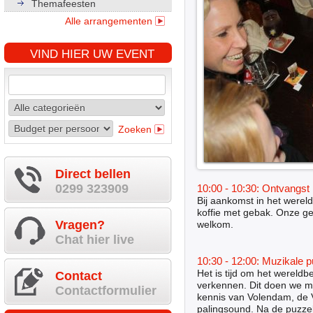
Themafeesten
Alle arrangementen
VIND HIER UW EVENT
Zoeken
Direct bellen
0299 323909
10:00 - 10:30: Ontvangst
Bij aankomst in het werel
koffie met gebak. Onze gez
Vragen?
welkom.
Chat hier live
10:30 - 12:00: Muzikale p
Het is tijd om het wereld
Contact
verkennen. Dit doen we me
Contactformulier
kennis van Volendam, de
palingsound. Na de puzze