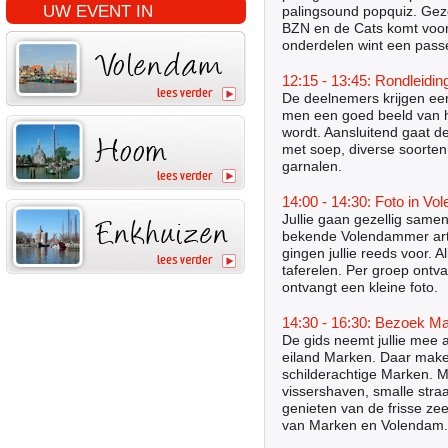
UW EVENT IN
palingsound popquiz. Geze
BZN en de Cats komt voor
onderdelen wint een passe
12:15 - 13:45: Rondleidin
De deelnemers krijgen een 
men een goed beeld van h
wordt. Aansluitend gaat d
met soep, diverse soorten
garnalen.
14:00 - 14:30: Foto in V
Jullie gaan gezellig same
bekende Volendammer arti
gingen jullie reeds voor. A
taferelen. Per groep ontv
ontvangt een kleine foto.
14:30 - 16:30: Bezoek Ma
De gids neemt jullie mee
eiland Marken. Daar maken
schilderachtige Marken. 
vissershaven, smalle stra
genieten van de frisse ze
van Marken en Volendam.