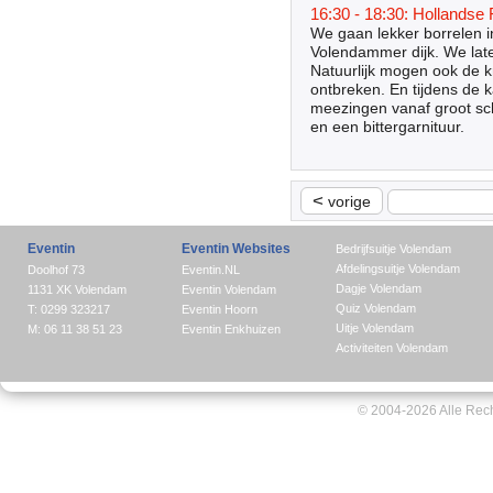
16:30 - 18:30: Hollandse
We gaan lekker borrelen 
Volendammer dijk. We late
Natuurlijk mogen ook de 
ontbreken. En tijdens de 
meezingen vanaf groot sch
en een bittergarnituur.
<
vorige
Eventin
Eventin Websites
Bedrijfsuitje Volendam
Afdelingsuitje Volendam
Doolhof 73
Eventin.NL
Dagje Volendam
1131 XK Volendam
Eventin Volendam
Quiz Volendam
T: 0299 323217
Eventin Hoorn
Uitje Volendam
M: 06 11 38 51 23
Eventin Enkhuizen
Activiteiten Volendam
© 2004-2026 Alle Rec