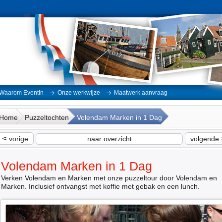
Waarom EventIn
Onze werkwijze
Maatwerk aanvraag
Home
Puzzeltochten
Volendam Marken in 1 Dag
<
vorige
naar overzicht
volgende
Volendam Marken in 1 Dag
Verken Volendam en Marken met onze puzzeltour door Volendam en
Marken. Inclusief ontvangst met koffie met gebak en een lunch.