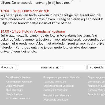
blijven. De antwoorden ontvang je bij het diner.
13:00 - 14:00: Lunch aan de dijk
Wij heten jullie van harte welkom in ons gezellige restaurant aan de
wereldberoemde Volendamse haven. Graag serveren wij een heerlijk
uitgebreide broodmaaltijd inclusief koffie of thee.
14:00 - 14:30: Foto in Volendams kostuum
Jullie gaan gezellig samen op de foto in Volendams kostuum. Alle
bekende Volendammer artiesten en veel internationale beroemdhede
gingen jullie reeds voor. Alleen het omkleden zorgt al voor veel vrolijke
taferelen. Per groep ontvang je een grote foto en elke deelnemer
ontvangt een kleine foto.
<
vorige
naar overzicht
volgende
Bedrijfsuitje Volendam
Groepsarrangementen Volendam
Dagarrangeme
Afdelingsuitje Volendam
Teamuitje Volendam
Workshops Vo
Dagje Volendam
Vrijgezellenfeest Volendam
Happen en Sta
Quiz Volendam
Rondleiding Volendam
Karaoke Vole
Uitje Volendam
Teambuilding 
Rondleidingen Volendam
Activiteiten Volendam
Weekendje Volendam