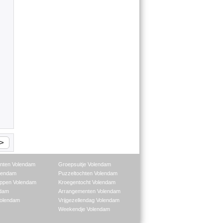
n
>
nten Volendam
Groepsuitje Volendam
lendam
Puzzeltochten Volendam
ppen Volendam
Kroegentocht Volendam
ndam
Arrangementen Volendam
Volendam
Vrijgezellendag Volendam
Weekendje Volendam