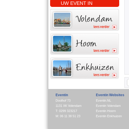
UW EVENT IN
Eventin
Eventin Websites
Doolhof 73
Eventin.NL
1131 XK Volendam
Eventin Volendam
T: 0299 323217
Eventin Hoorn
M: 06 11 38 51 23
Eventin Enkhuizen