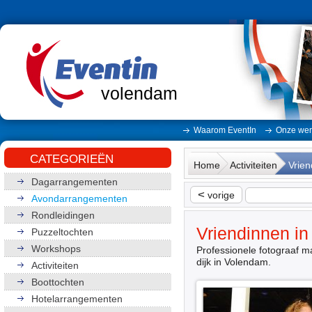
volendam
Waarom EventIn
Onze wer
CATEGORIEËN
Home
Activiteiten
Vrie
Dagarrangementen
<
vorige
Avondarrangementen
Rondleidingen
Vriendinnen i
Puzzeltochten
Workshops
Professionele fotograaf m
dijk in Volendam.
Activiteiten
Boottochten
Hotelarrangementen