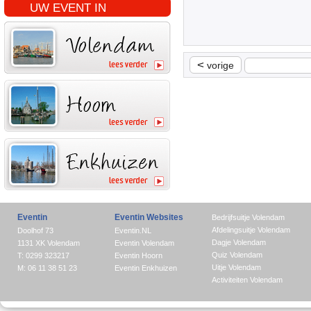
UW EVENT IN
<
vorige
Eventin
Eventin Websites
Bedrijfsuitje Volendam
Afdelingsuitje Volendam
Doolhof 73
Eventin.NL
Dagje Volendam
1131 XK Volendam
Eventin Volendam
Quiz Volendam
T: 0299 323217
Eventin Hoorn
Uitje Volendam
M: 06 11 38 51 23
Eventin Enkhuizen
Activiteiten Volendam