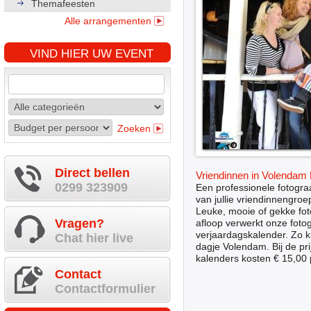
Themafeesten
Alle arrangementen
VIND HIER UW EVENT
Zoeken
Direct bellen
Vriendinnen in Volendam
0299 323909
Een professionele fotograa
van jullie vriendinnengro
Leuke, mooie of gekke fot
Vragen?
afloop verwerkt onze fotogr
verjaardagskalender. Zo k
Chat hier live
dagje Volendam. Bij de pri
kalenders kosten € 15,00 
Contact
Contactformulier