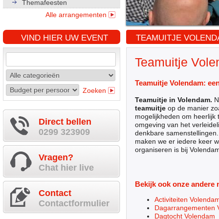
Themafeesten
Alle arrangementen
VIND HIER UW EVENT
TEAMUITJE VOLEND
Teamuitje Vol
Teamuitje Volendam
: ee
Zoeken
Teamuitje in Volendam.
No
teamuitje
op de manier zoa
mogelijkheden om heerlijk 
Direct bellen
omgeving van het verleidel
0299 323909
denkbare samenstellingen.
maken we er iedere keer we
organiseren is bij Volendam
Vragen?
Chat hier live
Bekijk ook onze andere 
Contact
Activiteiten Volenda
Contactformulier
Dagarrangementen 
Dagtocht Volendam