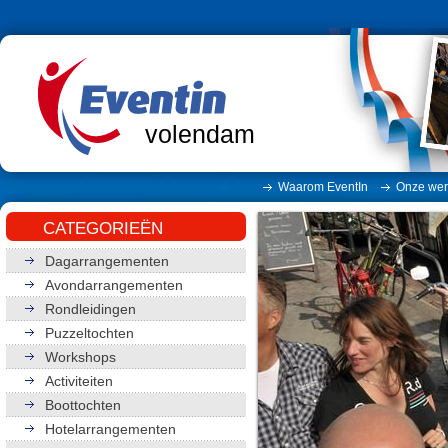
volendam
Waarom EventIn
Onze wer
CATEGORIEËN
Dagarrangementen
Avondarrangementen
Rondleidingen
Puzzeltochten
Workshops
Activiteiten
Boottochten
Hotelarrangementen