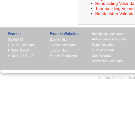
Rondleiding Volend
Teambuilding Volen
Boottochten Volend
Eventin
Eventin Websites
Bedrijfsuitje Volendam
Afdelingsuitje Volendam
Doolhof 73
Eventin.NL
Dagje Volendam
1131 XK Volendam
Eventin Volendam
Quiz Volendam
T: 0299 323217
Eventin Hoorn
Uitje Volendam
M: 06 11 38 51 23
Eventin Enkhuizen
Activiteiten Volendam
© 2004-2026 Alle Rec