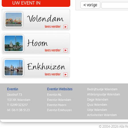
UW EVENT IN
<
vorige
Eventin
Eventin Websites
Bedrijfsuitje Volendam
Afdelingsuitje Volendam
Doolhof 73
Eventin.NL
Dagje Volendam
1131 XK Volendam
Eventin Volendam
Quiz Volendam
T: 0299 323217
Eventin Hoorn
Uitje Volendam
M: 06 11 38 51 23
Eventin Enkhuizen
Activiteiten Volendam
© 2004-2026 Alle Re