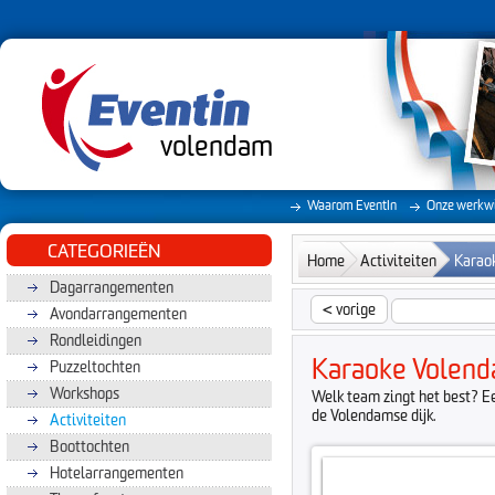
volendam
Waarom EventIn
Onze werkwi
CATEGORIEËN
Home
Activiteiten
Karaok
Dagarrangementen
<
vorige
Avondarrangementen
Rondleidingen
Karaoke Volenda
Puzzeltochten
Workshops
Welk team zingt het best? Ee
de Volendamse dijk.
Activiteiten
Boottochten
Hotelarrangementen