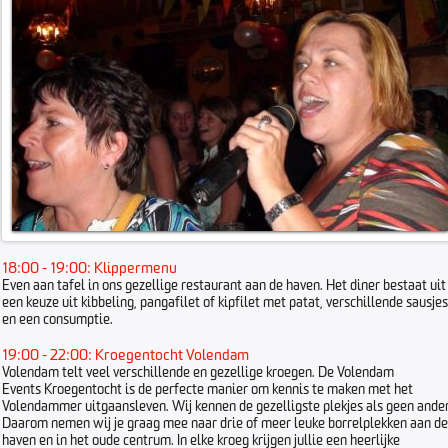
18:00 - 19:00: Klippermenu
Even aan tafel in ons gezellige restaurant aan de haven. Het diner bestaat uit
een keuze uit kibbeling, pangafilet of kipfilet met patat, verschillende sausjes
en een consumptie.
19:00 - 22:00: Kroegentocht Volendam
Volendam telt veel verschillende en gezellige kroegen. De Volendam
Events Kroegentocht is de perfecte manier om kennis te maken met het
Volendammer uitgaansleven. Wij kennen de gezelligste plekjes als geen ander
Daarom nemen wij je graag mee naar drie of meer leuke borrelplekken aan de
haven en in het oude centrum. In elke kroeg krijgen jullie een heerlijke