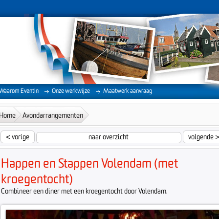
Waarom EventIn
Onze werkwijze
Maatwerk aanvraag
Home
Avondarrangementen
Happen en Stappen Volendam (met kroegentocht)
<
vorige
naar overzicht
volgende
Happen en Stappen Volendam (met
kroegentocht)
Combineer een diner met een kroegentocht door Volendam.