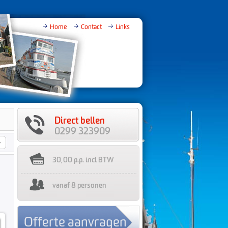
Home
Contact
Links
Direct bellen
0299 323909
>
30,00
p.p. incl BTW
vanaf 8 personen
Offerte aanvragen