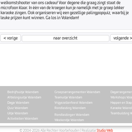
welkomstshooter van ons cadeau! Voor degene die graag zingt staat de
microfoon klaar. In één van de kroegen kun je namelijk met je groep lekker
karaoke zingen. Ook organiseren wij een gezellige palingpopquiz, waarbij je
leuke prijzen kunt winnen. Ga los in Volendam!
<
vorige
naar overzicht
volgende
Bedrijfsuitje Volendam
Groepsarrangementen Volendam
Dagarrangemen
Afdelingsuitje Volendam
Teamuitje Volendam
Workshops Vol
Dagje Volendam
Vrijgezellenfeest Volendam
Happen en Sta
Quiz Volendam
Rondleiding Volendam
Karaoke Volen
Uitje Volendam
Teambuilding 
Rondleidingen Volendam
Activiteiten Volendam
Weekendje Volendam
© 2004-2026 Alle Rechten Voorbehouden | Realisatie
Studio Web