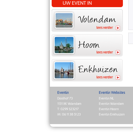
UW EVENT IN
Eventin
Eventin Websites
Doolhof 73
Eventin.NL
1131 XK Volendam
Eventin Volendam
T: 0299 323217
Eventin Hoorn
M: 06 11 38 51 23
Eventin Enkhuizen