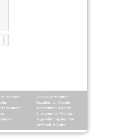
>
ten Volendam
Groepsuitje Volendam
endam
Puzzeltochten Volendam
ppen Volendam
Kroegentocht Volendam
dam
Arrangementen Volendam
Volendam
Vrijgezellendag Volendam
Weekendje Volendam