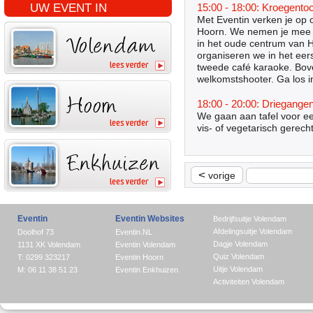
UW EVENT IN
15:00 - 18:00: Kroegento
Met Eventin verken je op o
Hoorn. We nemen je mee l
in het oude centrum van 
organiseren we in het eer
tweede café karaoke. Bove
welkomstshooter. Ga los i
18:00 - 20:00: Driegange
We gaan aan tafel voor ee
vis- of vegetarisch gerech
<
vorige
Eventin
Eventin Websites
Bedrijfsuitje Volendam
Afdelingsuitje Volendam
Doolhof 73
Eventin.NL
Dagje Volendam
1131 XK Volendam
Eventin Volendam
Quiz Volendam
T: 0299 323217
Eventin Hoorn
Uitje Volendam
M: 06 11 38 51 23
Eventin Enkhuizen
Activiteiten Volendam