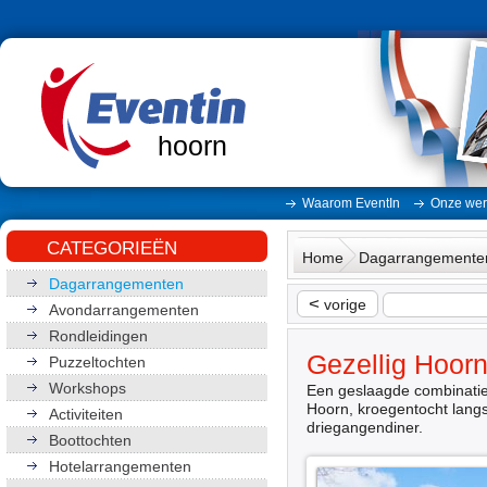
hoorn
Waarom EventIn
Onze wer
CATEGORIEËN
Home
Dagarrangemente
Dagarrangementen
<
vorige
Avondarrangementen
Rondleidingen
Gezellig Hoor
Puzzeltochten
Workshops
Een geslaagde combinatie
Hoorn, kroegentocht langs
Activiteiten
driegangendiner.
Boottochten
Hotelarrangementen