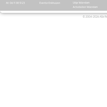
Uitje Volendam
M: 06 11 38 51 23
Eventin Enkhuizen
Activiteiten Volendam
© 2004-2026 Alle Re