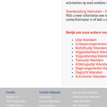
activiteiten op onze website
Teambuilding Volendam – N
Wilt u meer informatie over 
contactformulier in of belt u
Bekijk ook onze andere mo
Uitje Volendam
Groepsarrangementen
Bedrijfsuitje Volendam
Vrijgezellenfeest Vol
Vrijgezellendag Volen
Teamuitje Volendam
Afdelingsuitje Volend
Dagarrangementen Vo
Dagtocht Volendam
Activiteiten Volendam
Eventin
Eventin Websites
Bedrijfsuitje Volendam
Afdelingsuitje Volendam
Doolhof 73
Eventin.NL
Dagje Volendam
1131 XK Volendam
Eventin Volendam
Quiz Volendam
T: 0299 323217
Eventin Hoorn