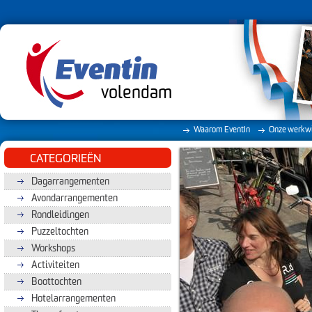
volendam
Waarom EventIn
Onze werkwi
CATEGORIEËN
Dagarrangementen
Avondarrangementen
Rondleidingen
Puzzeltochten
Workshops
Activiteiten
Boottochten
Hotelarrangementen