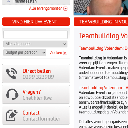
Themafeesten
Alle arrangementen
VIND HIER UW EVENT
TEAMBUILDING IN VO
Teambuilding V
Teambuilidng Volendam
: 
Zoeken
Teambuilding
in Volendam is
weer op pijl te brengen. Ten
Volendam Events maken gegara
Direct bellen
onderhoudende teambuildings-
0299 323909
(informatieve) teambuilding 
Teambuilding Volendam – Al
Vragen?
Volendam Events organiseert 
Chat hier live
en zowel opzichzelfstaande a
eens weersafhankelijk te zijn
Alles is mogelijk dankzij de j
Contact
teambuildingsdag in Volendam
Contactformulier
Dit alles wordt georganiseerd
en al uw wensen zijn bespree